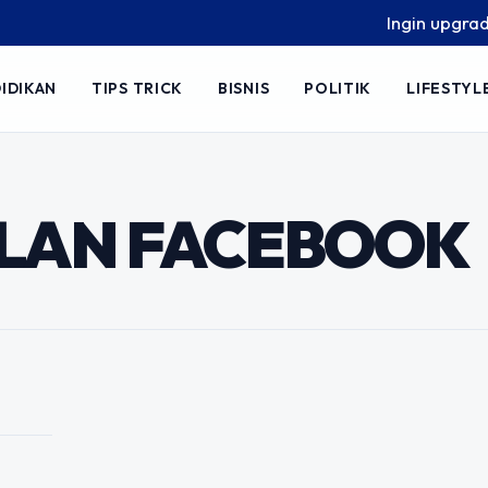
Ingin upgrade sk
IDIKAN
TIPS TRICK
BISNIS
POLITIK
LIFESTYL
katkan Penjualan
lan Facebook
LAN FACEBOOK
di salah satu platform paling efektif
n, banyak pemilik bisnis merasa