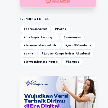
TRENDING TOPICS
#gerakanrakyat
#Politik
#partaigerakanrakyat
#almasoem
#Jurusan teknik industri
#jasa SEO website
#bisnis
#jurusan Komputerisasi Akuntansi
#Jurusan bahasa inggris
#kampus