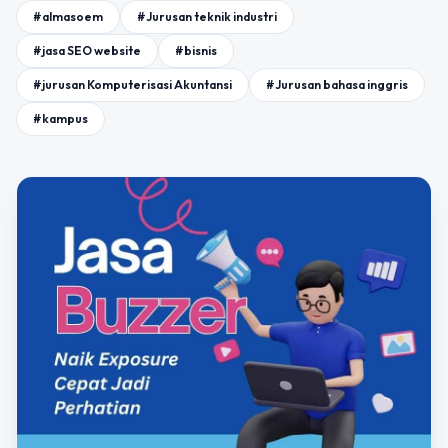
#almasoem
#Jurusan teknik industri
#jasa SEO website
#bisnis
#jurusan Komputerisasi Akuntansi
#Jurusan bahasa inggris
#kampus