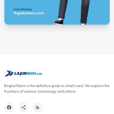
BingkaiTekno is the definitive guide to what's next. We explore the
frontiers of science, technology, and culture.
facebook
share
rss_feed