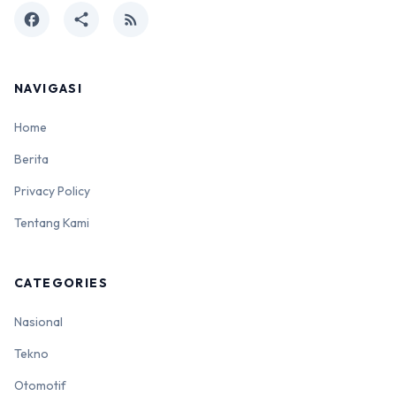
facebook
share
rss_feed
NAVIGASI
Home
Berita
Privacy Policy
Tentang Kami
CATEGORIES
Nasional
Tekno
Otomotif