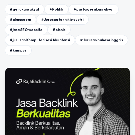
#gerakanrakyat
#Politik
#partaigerakanrakyat
#almasoem
#Jurusan teknik industri
#jasa SEO website
#bisnis
#jurusan Komputerisasi Akuntansi
#Jurusan bahasa inggris
#kampus