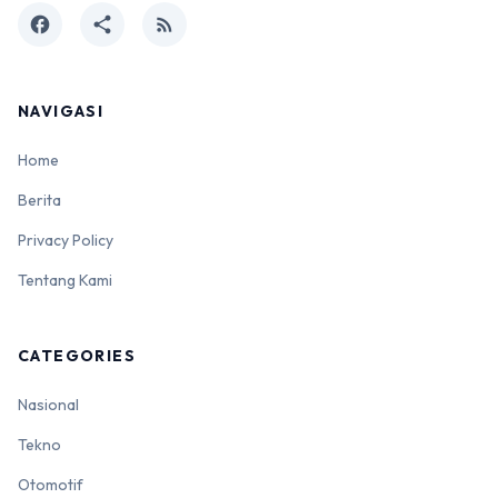
facebook
share
rss_feed
NAVIGASI
Home
Berita
Privacy Policy
Tentang Kami
CATEGORIES
Nasional
Tekno
Otomotif