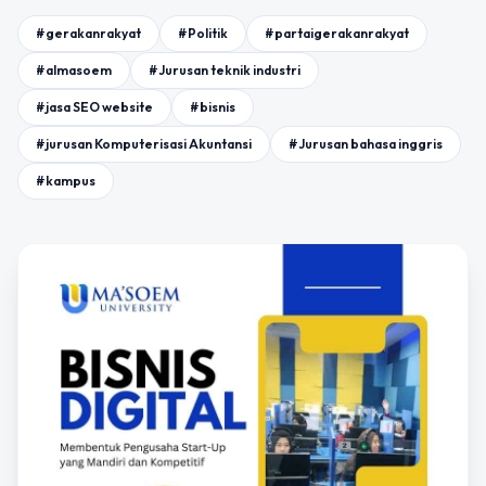
#gerakanrakyat
#Politik
#partaigerakanrakyat
#almasoem
#Jurusan teknik industri
#jasa SEO website
#bisnis
#jurusan Komputerisasi Akuntansi
#Jurusan bahasa inggris
#kampus