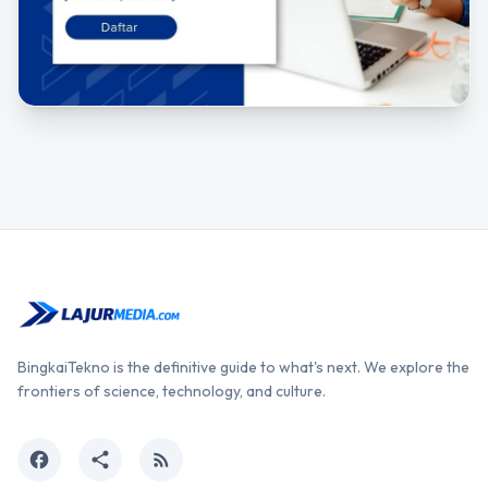
BingkaiTekno is the definitive guide to what's next. We explore the
frontiers of science, technology, and culture.
facebook
share
rss_feed