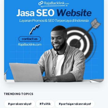
TRENDING TOPICS
#gerakanrakyat
#Politik
#partaigerakanrakyat