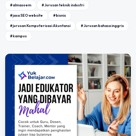
#almasoem
#Jurusan teknik industri
#jasa SEO website
#bisnis
#jurusan Komputerisasi Akuntansi
#Jurusan bahasa inggris
#kampus