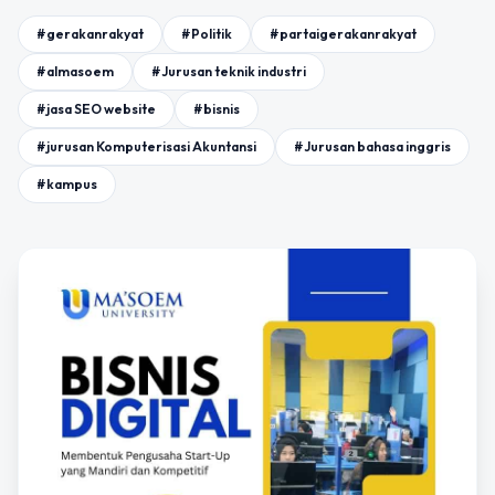
#gerakanrakyat
#Politik
#partaigerakanrakyat
#almasoem
#Jurusan teknik industri
#jasa SEO website
#bisnis
#jurusan Komputerisasi Akuntansi
#Jurusan bahasa inggris
#kampus