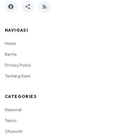
facebook
share
rss_feed
NAVIGASI
Home
Berita
Privacy Policy
Tentang Kami
CATEGORIES
Nasional
Tekno
Otomotif