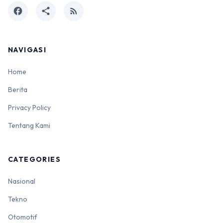
facebook
share
rss_feed
NAVIGASI
Home
Berita
Privacy Policy
Tentang Kami
CATEGORIES
Nasional
Tekno
Otomotif