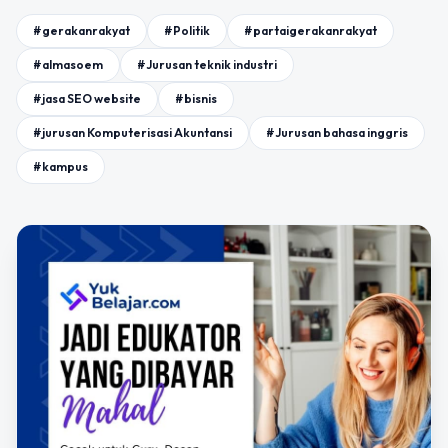
#gerakanrakyat
#Politik
#partaigerakanrakyat
#almasoem
#Jurusan teknik industri
#jasa SEO website
#bisnis
#jurusan Komputerisasi Akuntansi
#Jurusan bahasa inggris
#kampus