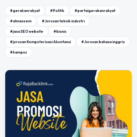
#gerakanrakyat
#Politik
#partaigerakanrakyat
#almasoem
#Jurusan teknik industri
#jasa SEO website
#bisnis
#jurusan Komputerisasi Akuntansi
#Jurusan bahasa inggris
#kampus