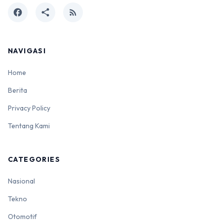
facebook
share
rss_feed
NAVIGASI
Home
Berita
Privacy Policy
Tentang Kami
CATEGORIES
Nasional
Tekno
Otomotif