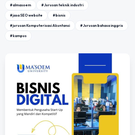
#almasoem
#Jurusan teknik industri
#jasa SEO website
#bisnis
#jurusan Komputerisasi Akuntansi
#Jurusan bahasa inggris
#kampus