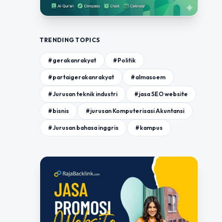
TRENDING TOPICS
#gerakanrakyat
#Politik
#partaigerakanrakyat
#almasoem
#Jurusan teknik industri
#jasa SEO website
#bisnis
#jurusan Komputerisasi Akuntansi
#Jurusan bahasa inggris
#kampus