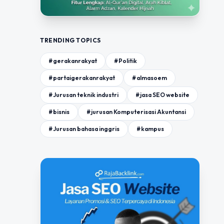
TRENDING TOPICS
#gerakanrakyat
#Politik
#partaigerakanrakyat
#almasoem
#Jurusan teknik industri
#jasa SEO website
#bisnis
#jurusan Komputerisasi Akuntansi
#Jurusan bahasa inggris
#kampus