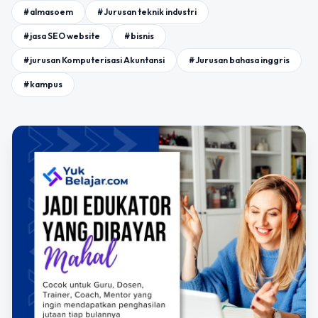
#almasoem
#Jurusan teknik industri
#jasa SEO website
#bisnis
#jurusan Komputerisasi Akuntansi
#Jurusan bahasa inggris
#kampus