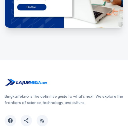
BingkaiTekno is the definitive guide to what's next. We explore the
frontiers of science, technology, and culture.
facebook
share
rss_feed