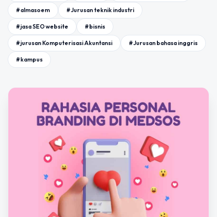
#almasoem
#Jurusan teknik industri
#jasa SEO website
#bisnis
#jurusan Komputerisasi Akuntansi
#Jurusan bahasa inggris
#kampus