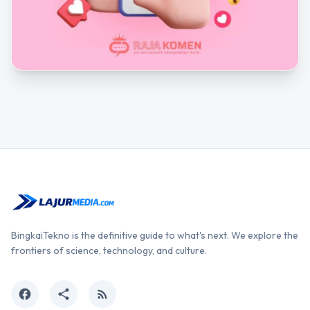
BingkaiTekno is the definitive guide to what's next. We explore the
frontiers of science, technology, and culture.
facebook
share
rss_feed