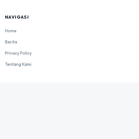
NAVIGASI
Home
Berita
Privacy Policy
Tentang Kami
CATEGORIES
Nasional
Tekno
Otomotif
sosmed