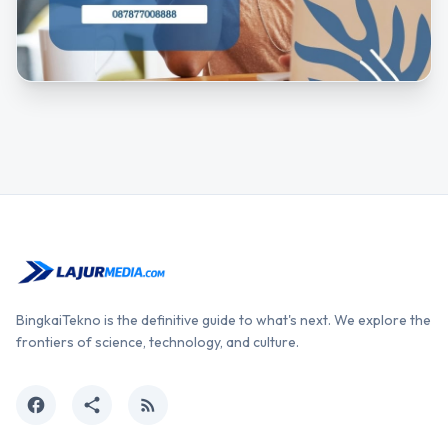
BingkaiTekno is the definitive guide to what's next. We explore the
frontiers of science, technology, and culture.
facebook
share
rss_feed