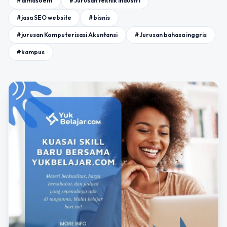
#almasoem
#Jurusan teknik industri
#jasa SEO website
#bisnis
#jurusan Komputerisasi Akuntansi
#Jurusan bahasa inggris
#kampus