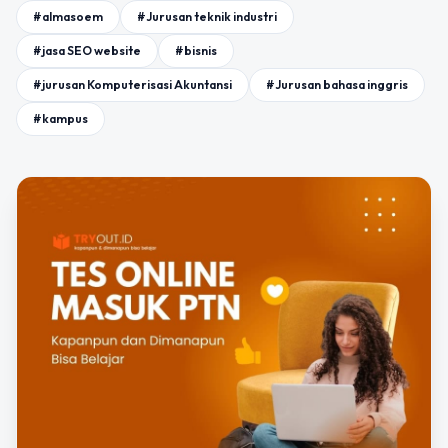
#almasoem
#Jurusan teknik industri
#jasa SEO website
#bisnis
#jurusan Komputerisasi Akuntansi
#Jurusan bahasa inggris
#kampus