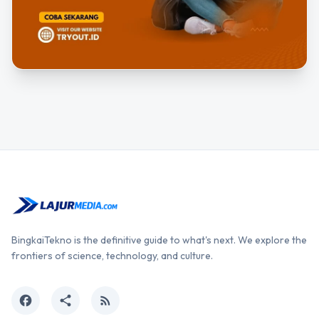
BingkaiTekno is the definitive guide to what's next. We explore the
frontiers of science, technology, and culture.
facebook
share
rss_feed