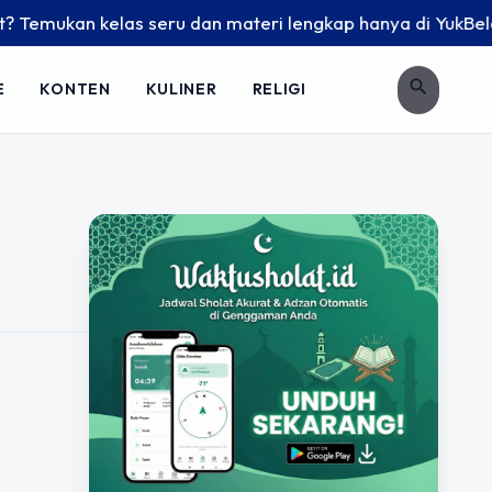
Temukan kelas seru dan materi lengkap hanya di YukBelajar.c
search
E
KONTEN
KULINER
RELIGI