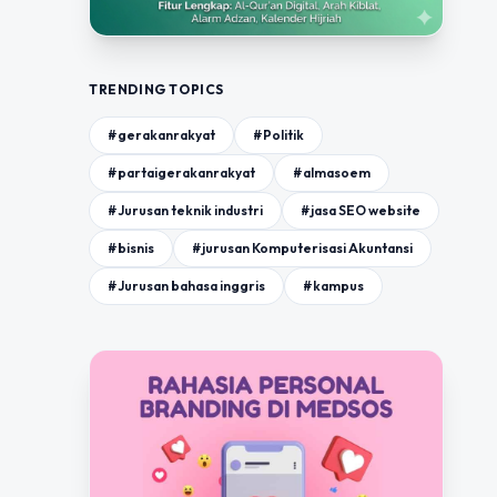
TRENDING TOPICS
#gerakanrakyat
#Politik
#partaigerakanrakyat
#almasoem
#Jurusan teknik industri
#jasa SEO website
#bisnis
#jurusan Komputerisasi Akuntansi
#Jurusan bahasa inggris
#kampus