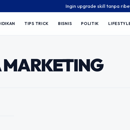
Ingin upgrade skill tanpa ribet? 
IDIKAN
TIPS TRICK
BISNIS
POLITIK
LIFESTYL
ng: Rahasia
an dan Penjualan
A MARKETING
 produk berkualitas saja tidak cukup
an sejati ditentukan oleh kemampuan