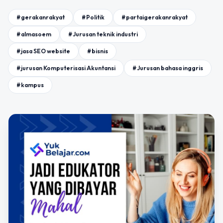
#gerakanrakyat
#Politik
#partaigerakanrakyat
#almasoem
#Jurusan teknik industri
#jasa SEO website
#bisnis
#jurusan Komputerisasi Akuntansi
#Jurusan bahasa inggris
#kampus