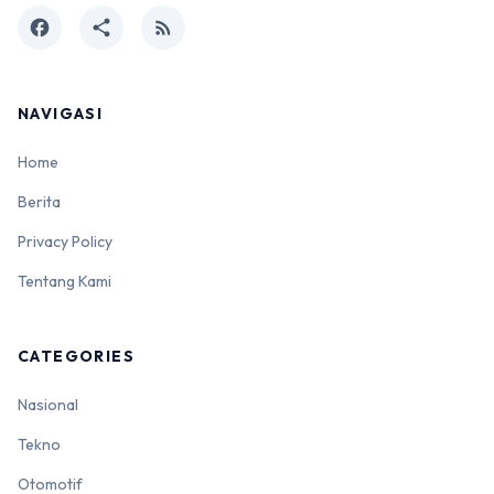
facebook
share
rss_feed
NAVIGASI
Home
Berita
Privacy Policy
Tentang Kami
CATEGORIES
Nasional
Tekno
Otomotif