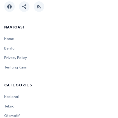
facebook
share
rss_feed
NAVIGASI
Home
Berita
Privacy Policy
Tentang Kami
CATEGORIES
Nasional
Tekno
Otomotif