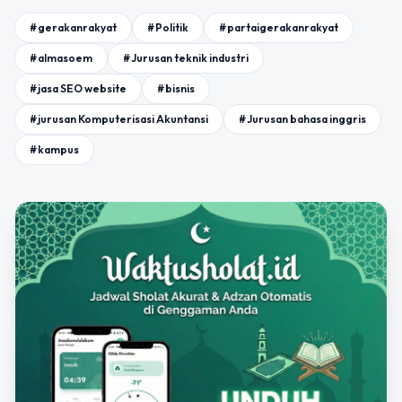
#gerakanrakyat
#Politik
#partaigerakanrakyat
#almasoem
#Jurusan teknik industri
#jasa SEO website
#bisnis
#jurusan Komputerisasi Akuntansi
#Jurusan bahasa inggris
#kampus