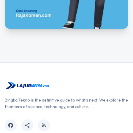
BingkaiTekno is the definitive guide to what's next. We explore the
frontiers of science, technology, and culture.
facebook
share
rss_feed