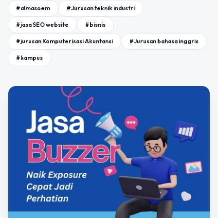
#almasoem
#Jurusan teknik industri
#jasa SEO website
#bisnis
#jurusan Komputerisasi Akuntansi
#Jurusan bahasa inggris
#kampus