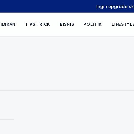
Ingin upgrade skill 
IDIKAN
TIPS TRICK
BISNIS
POLITIK
LIFESTYL
Tuberkulosis
an Dunia
 kali berlalu tanpa banyak perhatian
unyian itu, TBC masih menjadi salah