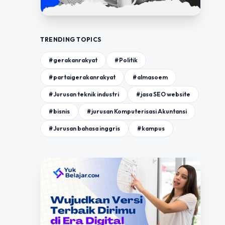
TRENDING TOPICS
#gerakanrakyat
#Politik
#partaigerakanrakyat
#almasoem
#Jurusan teknik industri
#jasa SEO website
#bisnis
#jurusan Komputerisasi Akuntansi
#Jurusan bahasa inggris
#kampus