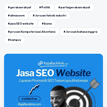
#gerakanrakyat
#Politik
#partaigerakanrakyat
#almasoem
#Jurusan teknik industri
#jasa SEO website
#bisnis
#jurusan Komputerisasi Akuntansi
#Jurusan bahasa inggris
#kampus