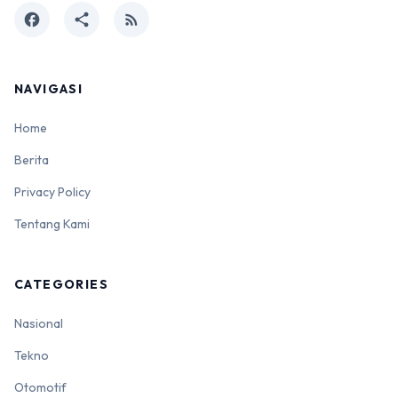
facebook
share
rss_feed
NAVIGASI
Home
Berita
Privacy Policy
Tentang Kami
CATEGORIES
Nasional
Tekno
Otomotif