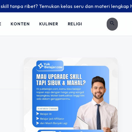
l tanpa ribet? Temukan kelas seru dan materi lengkap hanya 
search
E
KONTEN
KULINER
RELIGI