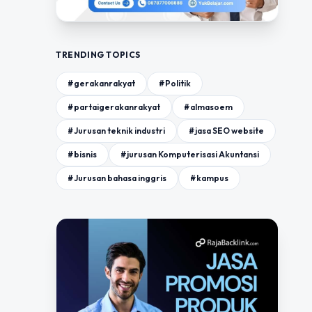
TRENDING TOPICS
#gerakanrakyat
#Politik
#partaigerakanrakyat
#almasoem
#Jurusan teknik industri
#jasa SEO website
#bisnis
#jurusan Komputerisasi Akuntansi
#Jurusan bahasa inggris
#kampus