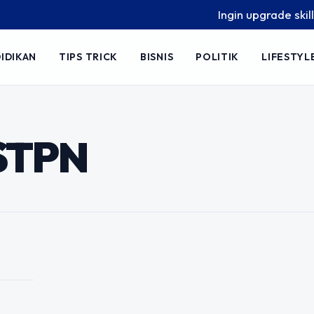
Ingin upgrade skill ta
IDIKAN
TIPS TRICK
BISNIS
POLITIK
LIFESTYL
Kesempatan Emas
ng Pasti dan
STPN
in ketat, memilih jalur pendidikan
 menentukan masa depan. Banyak