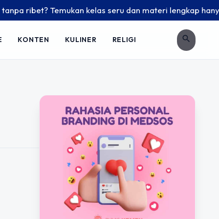
npa ribet? Temukan kelas seru dan materi lengkap hanya di Y
search
E
KONTEN
KULINER
RELIGI