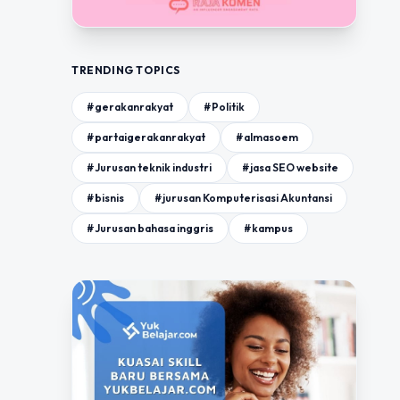
TRENDING TOPICS
#gerakanrakyat
#Politik
#partaigerakanrakyat
#almasoem
#Jurusan teknik industri
#jasa SEO website
#bisnis
#jurusan Komputerisasi Akuntansi
#Jurusan bahasa inggris
#kampus