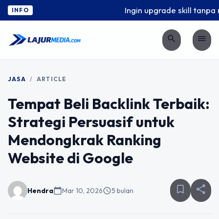
Ingin upgrade skill tanpa r
INFO
search
menu
JASA
/
ARTICLE
Tempat Beli Backlink Terbaik:
Strategi Persuasif untuk
Mendongkrak Ranking
Website di Google
bookmark_border
share
Hendra
calendar_today
Mar 10, 2026
schedule
5 bulan