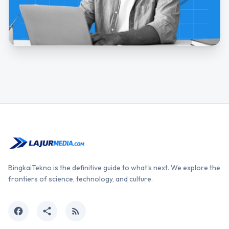
BingkaiTekno is the definitive guide to what's next. We explore the
frontiers of science, technology, and culture.
facebook
share
rss_feed