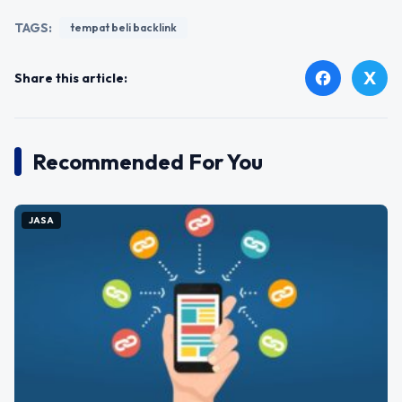
TAGS:
tempat beli backlink
X
facebook
Share this article:
Recommended For You
JASA