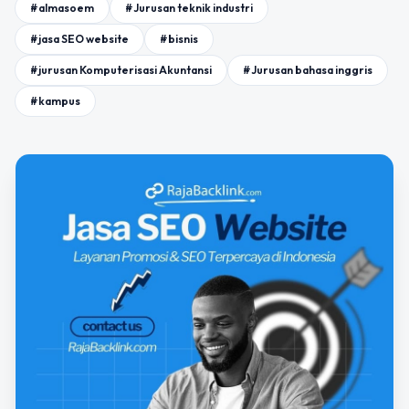
#almasoem
#Jurusan teknik industri
#jasa SEO website
#bisnis
#jurusan Komputerisasi Akuntansi
#Jurusan bahasa inggris
#kampus