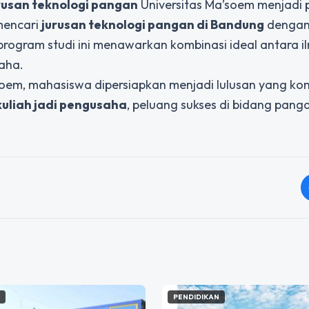
rusan teknologi pangan
Universitas Ma’soem menjadi p
mencari
jurusan teknologi pangan di Bandung
denga
program studi ini menawarkan kombinasi ideal antara i
aha.
soem, mahasiswa dipersiapkan menjadi lulusan yang ko
kuliah jadi pengusaha
, peluang sukses di bidang pang
N
PENDIDIKAN