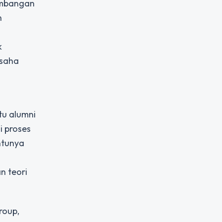
gembangan
n
k
usaha
tu alumni
 proses
ntunya
n teori
roup,