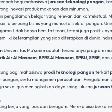
i tambah bagi mahasiswa
jurusan teknologi pangan
, ka
orong inovasi produk makanan dan minuman.
 pengalaman belajar yang relevan dan kontekstual. 
erta peluang bisnis yang muncul di sektor pangan. Univ
an tidak hanya bersifat teori, tetapi juga praktik nya
miliki keterampilan yang siap diterapkan di dunia indust
an
Universitas Ma’soem adalah tersedianya program ma
rik Air Al Masoem
,
BPRS Al Masoem
,
SPBU
,
SPBE
, dan 
sung bagi mahasiswa
prodi teknologi pangan
terkait 
 pangan, serta manajemen perusahaan. Pengalaman pr
a sekaligus meningkatkan daya saing lulusan
jurusan 
n
ang kerja yang luas dan beragam. Mereka bisa berkarie