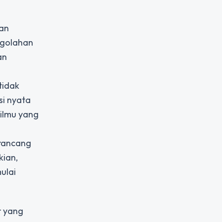
an
ngolahan
an
tidak
si nyata
ilmu yang
erancang
kian,
ulai
r yang