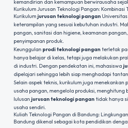
kemandirian dan kemampuan berwirausaha sejak
Kurikulum Jurusan Teknologi Pangan: Kombinasi T
Kurikulum
jurusan teknologi pangan
Universita
keterampilan yang sesuai kebutuhan industri. M
pangan, sanitasi dan higiene, keamanan pangan
penyimpanan produk.
Keunggulan
prodi teknologi pangan
terletak pa
hanya belajar di kelas, tetapi juga melakukan pr
di industri. Dengan pendekatan ini, mahasiswa
j
dipelajari sehingga lebih siap menghadapi tantan
Selain aspek teknis, kurikulum juga menekanka
usaha pangan, mengelola produksi, menghitung 
lulusan
jurusan teknologi pangan
tidak hanya s
usaha sendiri.
Kuliah Teknologi Pangan di Bandung: Lingkunga
Bandung dikenal sebagai kota pendidikan dengan