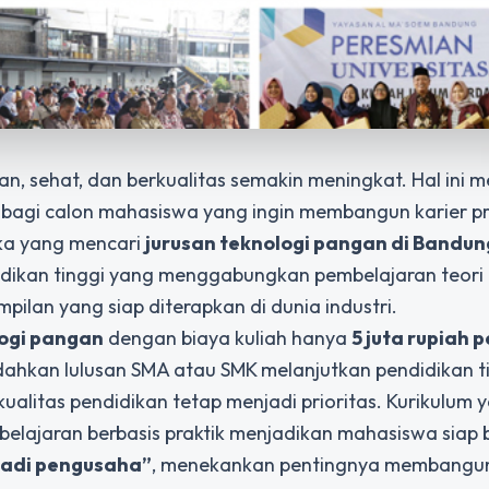
, sehat, dan berkualitas semakin meningkat. Hal ini 
t bagi calon mahasiswa yang ingin membangun karier pr
eka yang mencari
jurusan teknologi pangan di Bandun
dikan tinggi yang menggabungkan pembelajaran teori
pilan yang siap diterapkan di dunia industri.
logi pangan
dengan biaya kuliah hanya
5 juta rupiah p
dahkan lulusan SMA atau SMK melanjutkan pendidikan t
kualitas pendidikan tetap menjadi prioritas. Kurikulum 
lajaran berbasis praktik menjadikan mahasiswa siap 
 jadi pengusaha”
, menekankan pentingnya membangu