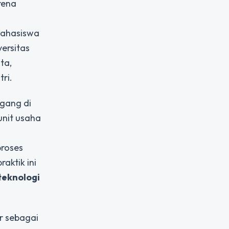
rena
Mahasiswa
ersitas
ta,
ri.
gang di
unit usaha
proses
aktik ini
teknologi
r sebagai