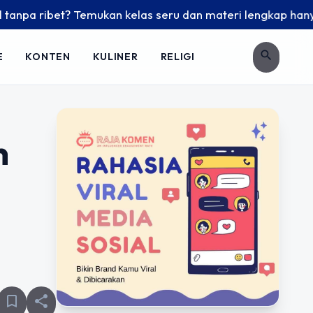
? Temukan kelas seru dan materi lengkap hanya di YukBelajar
search
E
KONTEN
KULINER
RELIGI
n
bookmark_border
share