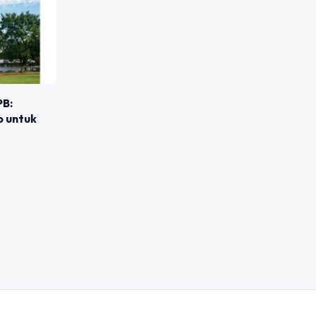
PB:
p untuk