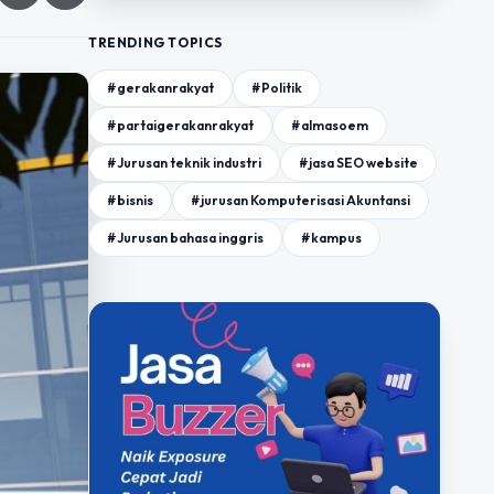
TRENDING TOPICS
#gerakanrakyat
#Politik
#partaigerakanrakyat
#almasoem
#Jurusan teknik industri
#jasa SEO website
#bisnis
#jurusan Komputerisasi Akuntansi
#Jurusan bahasa inggris
#kampus