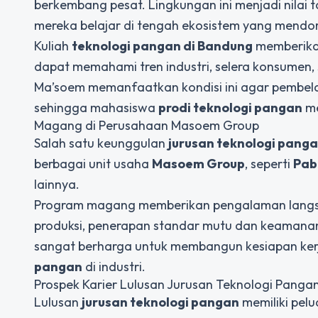
berkembang pesat. Lingkungan ini menjadi nila
mereka belajar di tengah ekosistem yang mend
Kuliah
teknologi pangan di Bandung
memberikan
dapat memahami tren industri, selera konsumen, s
Ma’soem memanfaatkan kondisi ini agar pembelajar
sehingga mahasiswa
prodi teknologi pangan
me
Magang di Perusahaan Masoem Group
Salah satu keunggulan
jurusan teknologi pang
berbagai unit usaha
Masoem Group
, seperti
Pab
lainnya.
Program magang memberikan pengalaman lang
produksi, penerapan standar mutu dan keamanan
sangat berharga untuk membangun kesiapan kerj
pangan
di industri.
Prospek Karier Lulusan Jurusan Teknologi Panga
Lulusan
jurusan teknologi pangan
memiliki pelu