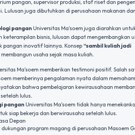
atorium pangan, supervisor produksi, staf riset dan pen
i. Lulusan juga dibutuhkan di perusahaan makanan da
ologi pangan
Universitas Ma’soem juga diarahkan untu
n keterampilan bisnis, lulusan dapat mengembangkan 
 pangan inovatif lainnya. Konsep
“sambil kuliah jadi
 membangun usaha sejak masa kuliah.
ersitas Ma’soem memberikan testimoni positif. Salah sa
asoem memberinya pengalaman nyata dalam memahami
menyatakan bahwa pembelajaran kewirausahaan memba
setelah lulus.
gi pangan
Universitas Ma’soem tidak hanya menekanka
k siap bekerja dan berwirausaha setelah lulus.
Masa Depan
, dukungan program magang di perusahaan Masoem G