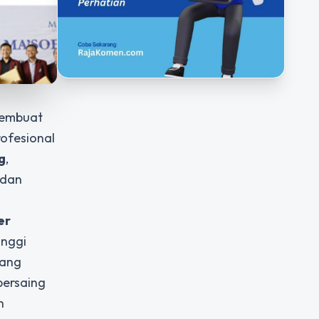
membuat
ofesional
g
,
 dan
er
inggi
yang
bersaing
n