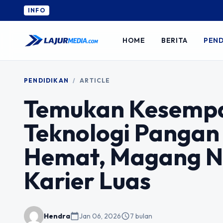
INFO
HOME
BERITA
PEND
PENDIDIKAN
/
ARTICLE
Temukan Kesempa
Teknologi Pangan
Hemat, Magang N
Karier Luas
Hendra
calendar_today
Jan 06, 2026
schedule
7 bulan