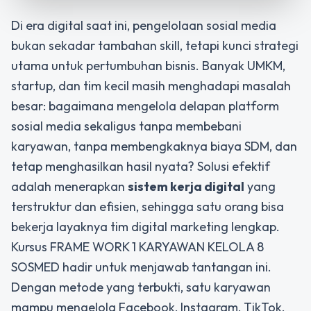
Di era digital saat ini, pengelolaan sosial media
bukan sekadar tambahan skill, tetapi kunci strategi
utama untuk pertumbuhan bisnis. Banyak UMKM,
startup, dan tim kecil masih menghadapi masalah
besar: bagaimana mengelola delapan platform
sosial media sekaligus tanpa membebani
karyawan, tanpa membengkaknya biaya SDM, dan
tetap menghasilkan hasil nyata? Solusi efektif
adalah menerapkan
sistem kerja digital
yang
terstruktur dan efisien, sehingga satu orang bisa
bekerja layaknya tim digital marketing lengkap.
Kursus FRAME WORK 1 KARYAWAN KELOLA 8
SOSMED hadir untuk menjawab tantangan ini.
Dengan metode yang terbukti, satu karyawan
mampu mengelola Facebook, Instagram, TikTok,