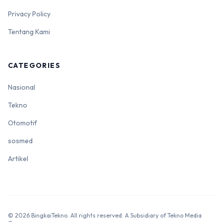
Privacy Policy
Tentang Kami
CATEGORIES
Nasional
Tekno
Otomotif
sosmed
Artikel
© 2026 BingkaiTekno. All rights reserved. A Subsidiary of Tekno Media