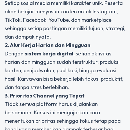
Setiap sosial media memiliki karakter unik. Peserta
akan belajar menyusun konten untuk Instagram,
TikTok, Facebook, YouTube, dan marketplace
sehingga setiap postingan memiliki tujuan, strategi,
dan dampak nyata.
2. Alur Kerja Harian dan Mingguan
Dengan
sistem kerja digital
, setiap aktivitas
harian dan mingguan sudah terstruktur: produksi
konten, penjadwalan, publikasi, hingga evaluasi
hasil. Karyawan bisa bekerja lebih fokus, produktif,
dan tanpa stres berlebihan.
3. Prioritas Channel yang Tepat
Tidak semua platform harus dijalankan
bersamaan. Kursus ini mengajarkan cara
menentukan prioritas sehingga fokus tetap pada
kanal yang memberikan dampak terbesar bagi