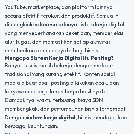
YouTube, marketplace, dan platform lainnya
secara efektif, terukur, dan produktif. Semua ini
dimungkinkan karena adanya sistem kerja digital
yang menyederhanakan pekerjaan, memperjelas
alur tugas, dan memastikan setiap aktivitas
memberikan dampak nyata bagi bisnis.
Mengapa Sistem Kerja Digital Itu Penting?
Banyak bisnis masih bekerja dengan metode
tradisional yang kurang efektif. Konten sosial
media dibuat asal, posting dilakukan acak, dan
karyawan bekerja keras tanpa hasil nyata.
Dampaknya: waktu terbuang, biaya SDM
membengkak, dan pertumbuhan bisnis terhambat.
Dengan
sistem kerja digital
, bisnis mendapatkan
berbagai keuntungan: