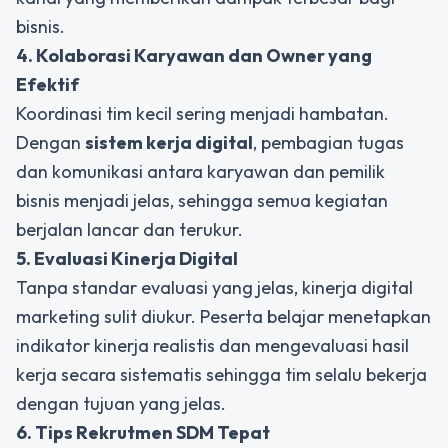
bisnis.
4. Kolaborasi Karyawan dan Owner yang
Efektif
Koordinasi tim kecil sering menjadi hambatan.
Dengan
sistem kerja digital
, pembagian tugas
dan komunikasi antara karyawan dan pemilik
bisnis menjadi jelas, sehingga semua kegiatan
berjalan lancar dan terukur.
5. Evaluasi Kinerja Digital
Tanpa standar evaluasi yang jelas, kinerja digital
marketing sulit diukur. Peserta belajar menetapkan
indikator kinerja realistis dan mengevaluasi hasil
kerja secara sistematis sehingga tim selalu bekerja
dengan tujuan yang jelas.
6. Tips Rekrutmen SDM Tepat