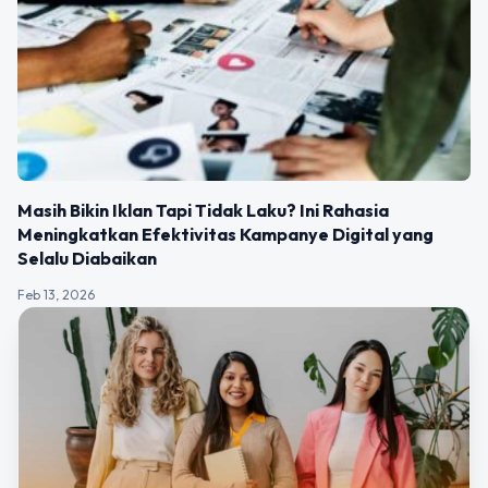
Masih Bikin Iklan Tapi Tidak Laku? Ini Rahasia
Meningkatkan Efektivitas Kampanye Digital yang
Selalu Diabaikan
Feb 13, 2026