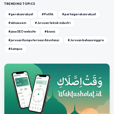
TRENDING TOPICS
#gerakanrakyat
#Politik
#partaigerakanrakyat
#almasoem
#Jurusan teknik industri
#jasa SEO website
#bisnis
#jurusan Komputerisasi Akuntansi
#Jurusan bahasa inggris
#kampus