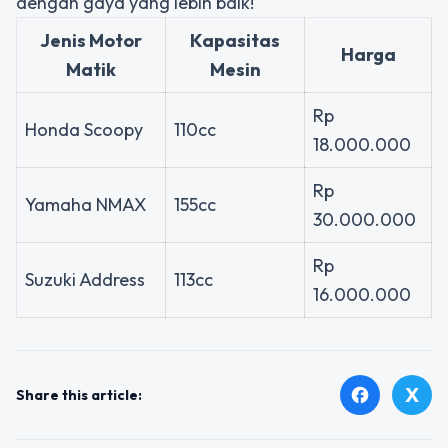
dengan gaya yang lebih baik!
Jenis Motor
Kapasitas
Harga
Matik
Mesin
Rp
Honda Scoopy
110cc
18.000.000
Rp
Yamaha NMAX
155cc
30.000.000
Rp
Suzuki Address
113cc
16.000.000
X
facebook
Share this article: