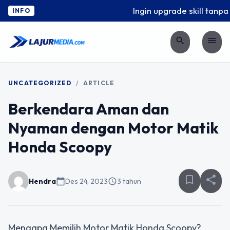
Ingin upgrade skill tanpa 
INFO
search
menu
UNCATEGORIZED
/
ARTICLE
Berkendara Aman dan
Nyaman dengan Motor Matik
Honda Scoopy
bookmark_border
share
Hendra
calendar_today
Des 24, 2023
schedule
3 tahun
Mengapa Memilih Motor Matik Honda Scoopy?