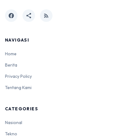
facebook
share
rss_feed
NAVIGASI
Home
Berita
Privacy Policy
Tentang Kami
CATEGORIES
Nasional
Tekno