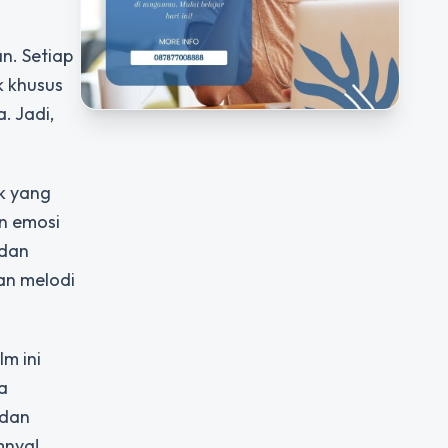
n. Setiap
 khusus
. Jadi,
ck yang
an emosi
 dan
an melodi
m ini
a
 dan
mnya!