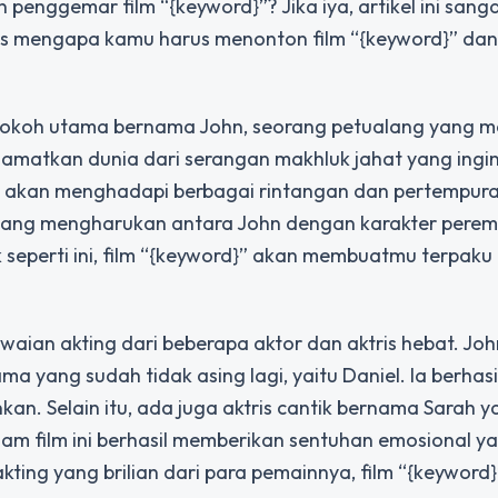
enggemar film “{keyword}”? Jika iya, artikel ini sang
has mengapa kamu harus menonton film “{keyword}” da
tokoh utama bernama John, seorang petualang yang me
elamatkan dunia dari serangan makhluk jahat yang ingi
n akan menghadapi berbagai rintangan dan pertempura
nta yang mengharukan antara John dengan karakter pere
seperti ini, film “{keyword}” akan membuatmu terpaku
waian akting dari beberapa aktor dan aktris hebat. Joh
ma yang sudah tidak asing lagi, yaitu Daniel. Ia berhasi
. Selain itu, ada juga aktris cantik bernama Sarah y
m film ini berhasil memberikan sentuhan emosional y
ng yang brilian dari para pemainnya, film “{keyword}