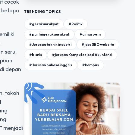
at cocok
n betapa
TRENDING TOPICS
#gerakanrakyat
#Politik
miliki
#partaigerakanrakyat
#almasoem
n
#Jurusan teknik industri
#jasa SEO website
n seru.
#bisnis
#jurusan Komputerisasi Akuntansi
mpuan
#Jurusan bahasa inggris
#kampus
 di depan
n, tokoh
l
ang
ang
” menjadi