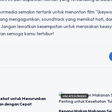
ajurmedia semakin tertarik untuk menonton film “{keywo
k yang mengagumkan, soundtrack yang memikat hati, da
ati. Jangan lewatkan kesempatan untuk merasakan keas
dan semoga kamu terhibur!
IZED
UNCATEGORIZED
ehat untuk Menurunkan
an dengan Cepat
Kenapa Makan Makanan Se