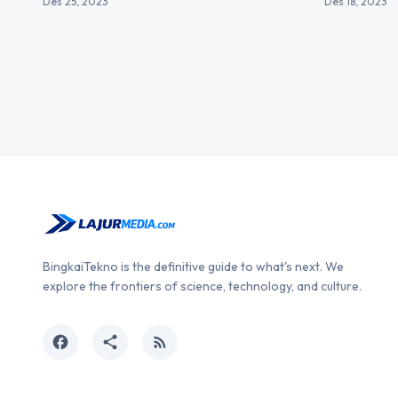
Des 25, 2023
Des 18, 2023
BingkaiTekno is the definitive guide to what's next. We
explore the frontiers of science, technology, and culture.
facebook
share
rss_feed