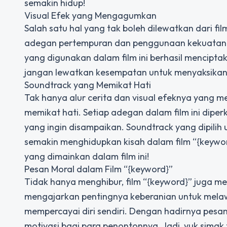
semakin hidup!
Visual Efek yang Mengagumkan
Salah satu hal yang tak boleh dilewatkan dari f
adegan pertempuran dan penggunaan kekuatan o
yang digunakan dalam film ini berhasil mencip
jangan lewatkan kesempatan untuk menyaksikan 
Soundtrack yang Memikat Hati
Tak hanya alur cerita dan visual efeknya yang me
memikat hati. Setiap adegan dalam film ini dip
yang ingin disampaikan. Soundtrack yang dipilih 
semakin menghidupkan kisah dalam film “{keywor
yang dimainkan dalam film ini!
Pesan Moral dalam Film “{keyword}”
Tidak hanya menghibur, film “{keyword}” juga me
mengajarkan pentingnya keberanian untuk mela
mempercayai diri sendiri. Dengan hadirnya pesan 
motivasi bagi para penontonnya. Jadi, yuk simak