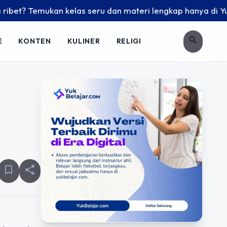
t? Temukan kelas seru dan materi lengkap hanya di YukBelaja
search
E
KONTEN
KULINER
RELIGI
bookmark_border
share