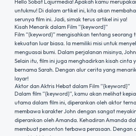
Hello Sobat Lajurmedia! Apakah kamu merupakan p
untukmu! Di dalam artikel ini, kita akan memba
serunya film ini. Jadi, simak terus artikel ini ya!
Kisah Menarik dalam Film “{keyword}”
Film “{keyword}” mengisahkan tentang seorang 
kekuatan luar biasa. Ia memiliki misi untuk meny
menguasai bumi. Dalam perjalanan misinya, Joh
Selain itu, film ini juga menghadirkan kisah ci
bernama Sarah. Dengan alur cerita yang menarik 
layar!
Aktor dan Aktris Hebat dalam Film “{keyword}”
Dalam film “{keyword}”, kamu akan melihat kepia
utama dalam film ini, diperankan oleh aktor terna
membawa karakter John dengan sangat meyakinkan
diperankan oleh Amanda. Kehadiran Amanda dala
membuat penonton terbawa perasaan. Dengan akti