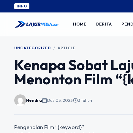
INFO
HOME
BERITA
PEND
UNCATEGORIZED
/
ARTICLE
Kenapa Sobat Laj
Menonton Film “{
Hendra
calendar_today
Des 03, 2023
schedule
3 tahun
Pengenalan Film “{keyword}”