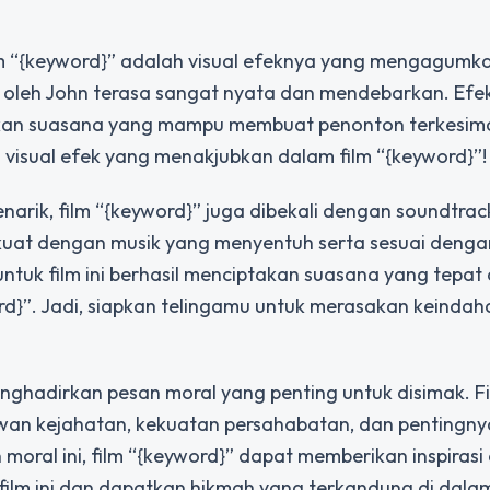
ilm “{keyword}” adalah visual efeknya yang mengagumka
leh John terasa sangat nyata dan mendebarkan. Efek
takan suasana yang mampu membuat penonton terkesima
visual efek yang menakjubkan dalam film “{keyword}”!
narik, film “{keyword}” juga dibekali dengan soundtra
erkuat dengan musik yang menyentuh serta sesuai deng
untuk film ini berhasil menciptakan suasana yang tepat
d}”. Jadi, siapkan telingamu untuk merasakan keindah
nghadirkan pesan moral yang penting untuk disimak. Fil
wan kejahatan, kekuatan persahabatan, dan pentingny
moral ini, film “{keyword}” dapat memberikan inspirasi
 film ini dan dapatkan hikmah yang terkandung di dala