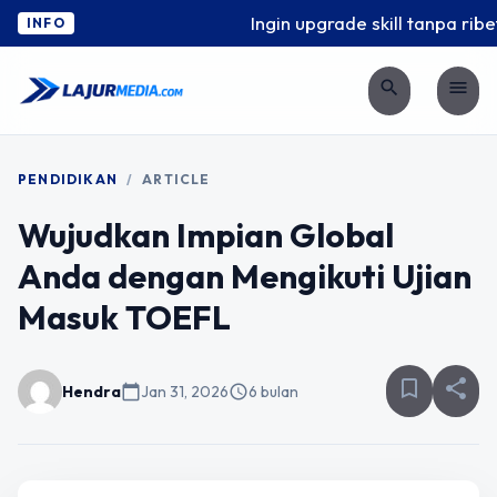
Ingin upgrade skill tanpa ribet
INFO
search
menu
PENDIDIKAN
/
ARTICLE
Wujudkan Impian Global
Anda dengan Mengikuti Ujian
Masuk TOEFL
bookmark_border
share
Hendra
calendar_today
Jan 31, 2026
schedule
6 bulan