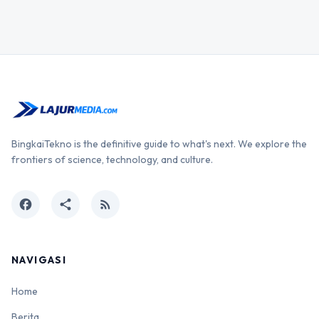
BingkaiTekno is the definitive guide to what's next. We explore the
frontiers of science, technology, and culture.
facebook
share
rss_feed
NAVIGASI
Home
Berita