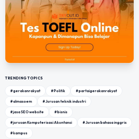
TRENDING TOPICS
#gerakanrakyat
#Politik
#partaigerakanrakyat
#almasoem
#Jurusan teknik industri
#jasa SEO website
#bisnis
#jurusan Komputerisasi Akuntansi
#Jurusan bahasa inggris
#kampus