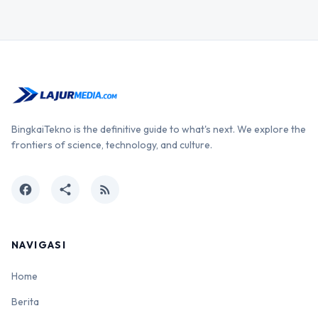
BingkaiTekno is the definitive guide to what's next. We explore the
frontiers of science, technology, and culture.
facebook
share
rss_feed
NAVIGASI
Home
Berita