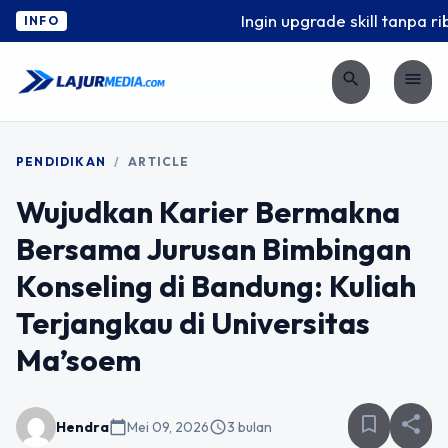
Ingin upgrade skill tanpa ribe
INFO
search
menu
PENDIDIKAN
/
ARTICLE
Wujudkan Karier Bermakna
Bersama Jurusan Bimbingan
Konseling di Bandung: Kuliah
Terjangkau di Universitas
Ma’soem
bookmark_border
share
Hendra
calendar_today
Mei 09, 2026
schedule
3 bulan