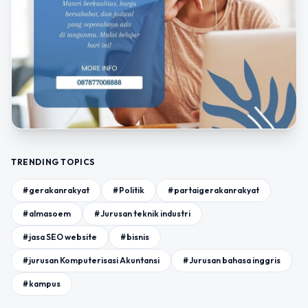
TRENDING TOPICS
#gerakanrakyat
#Politik
#partaigerakanrakyat
#almasoem
#Jurusan teknik industri
#jasa SEO website
#bisnis
#jurusan Komputerisasi Akuntansi
#Jurusan bahasa inggris
#kampus