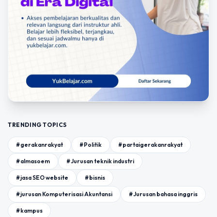
TRENDING TOPICS
#gerakanrakyat
#Politik
#partaigerakanrakyat
#almasoem
#Jurusan teknik industri
#jasa SEO website
#bisnis
#jurusan Komputerisasi Akuntansi
#Jurusan bahasa inggris
#kampus