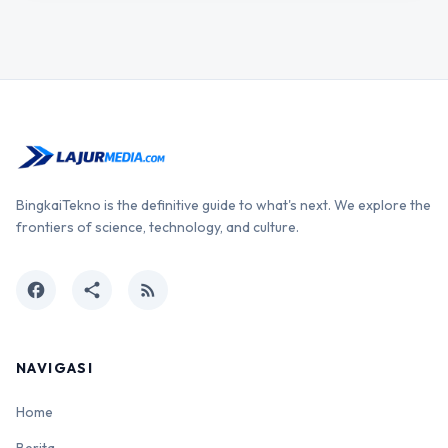
BingkaiTekno is the definitive guide to what's next. We explore the
frontiers of science, technology, and culture.
facebook
share
rss_feed
NAVIGASI
Home
Berita