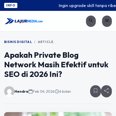
Ingin upgrade skill tanpa ribet
INFO
search
menu
BISNIS DIGITAL
/
ARTICLE
Apakah Private Blog
Network Masih Efektif untuk
SEO di 2026 Ini?
bookmark_border
share
Hendra
calendar_today
Feb 04, 2026
schedule
6 bulan