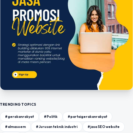
TRENDING TOPICS
#gerakanrakyat
#Politik
#partaigerakanrakyat
#almasoem
#Jurusan teknik industri
#jasa SEO website