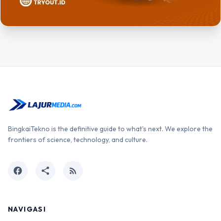
BingkaiTekno is the definitive guide to what's next. We explore the
frontiers of science, technology, and culture.
facebook
share
rss_feed
NAVIGASI