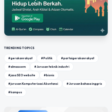
TRENDING TOPICS
#gerakanrakyat
#Politik
#partaigerakanrakyat
#almasoem
#Jurusan teknik industri
#jasa SEO website
#bisnis
#jurusan Komputerisasi Akuntansi
#Jurusan bahasa inggris
#kampus