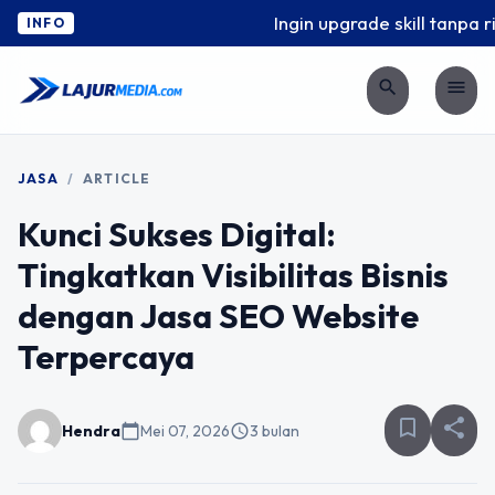
Ingin upgrade skill tanpa ri
INFO
search
menu
JASA
/
ARTICLE
Kunci Sukses Digital:
Tingkatkan Visibilitas Bisnis
dengan Jasa SEO Website
Terpercaya
bookmark_border
share
Hendra
calendar_today
Mei 07, 2026
schedule
3 bulan