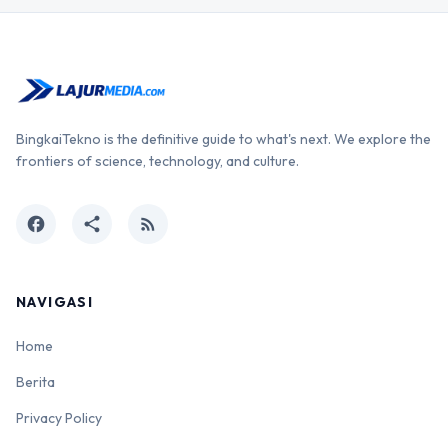
BingkaiTekno is the definitive guide to what's next. We explore the
frontiers of science, technology, and culture.
facebook
share
rss_feed
NAVIGASI
Home
Berita
Privacy Policy