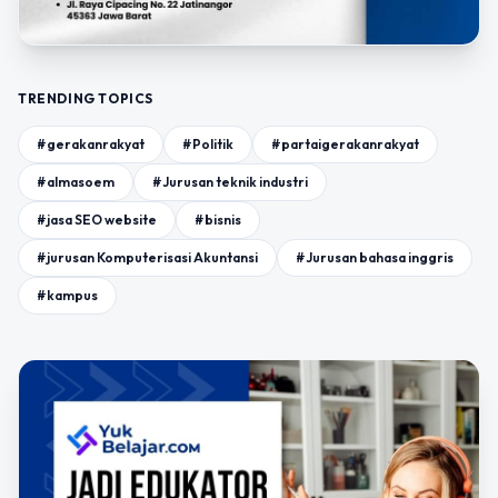
TRENDING TOPICS
#gerakanrakyat
#Politik
#partaigerakanrakyat
#almasoem
#Jurusan teknik industri
#jasa SEO website
#bisnis
#jurusan Komputerisasi Akuntansi
#Jurusan bahasa inggris
#kampus