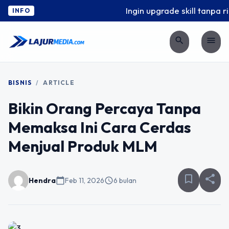
Ingin upgrade skill tanpa rib
INFO
search
menu
BISNIS
/
ARTICLE
Bikin Orang Percaya Tanpa
Memaksa Ini Cara Cerdas
Menjual Produk MLM
bookmark_border
share
Hendra
calendar_today
Feb 11, 2026
schedule
6 bulan