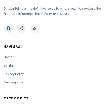
BingkaiTekno is the definitive guide to what's next. We explore the
frontiers of science, technology, and culture.
facebook
share
rss_feed
NAVIGASI
Home
Berita
Privacy Policy
Tentang Kami
CATEGORIES