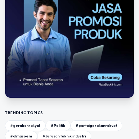
TRENDING TOPICS
#gerakanrakyat
#Politik
#partaigerakanrakyat
#almasoem
#Jurusan teknik industri