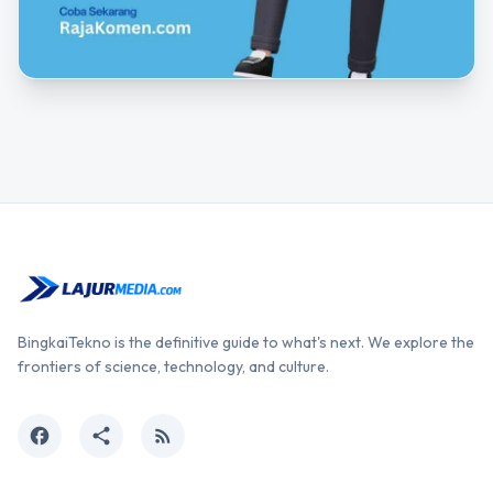
BingkaiTekno is the definitive guide to what's next. We explore the
frontiers of science, technology, and culture.
facebook
share
rss_feed