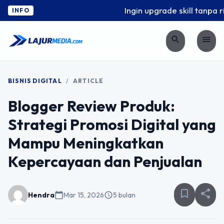
Ingin upgrade skill tanpa ri
INFO
search
menu
BISNIS DIGITAL
/
ARTICLE
Blogger Review Produk:
Strategi Promosi Digital yang
Mampu Meningkatkan
Kepercayaan dan Penjualan
bookmark_border
share
Hendra
calendar_today
Mar 15, 2026
schedule
5 bulan