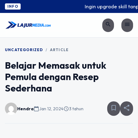
Ingin upgrade skill tanp
INFO
search
menu
UNCATEGORIZED
/
ARTICLE
Belajar Memasak untuk
Pemula dengan Resep
Sederhana
bookmark_border
share
Hendra
calendar_today
Jan 12, 2024
schedule
3 tahun