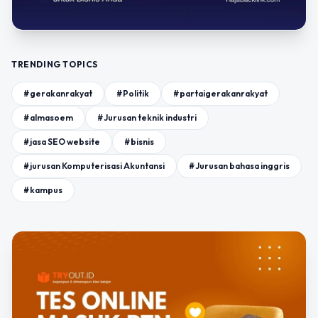
TRENDING TOPICS
#gerakanrakyat
#Politik
#partaigerakanrakyat
#almasoem
#Jurusan teknik industri
#jasa SEO website
#bisnis
#jurusan Komputerisasi Akuntansi
#Jurusan bahasa inggris
#kampus