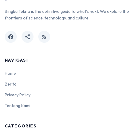
BingkaiTekno is the definitive guide to what's next. We explore the
frontiers of science, technology, and culture.
facebook
share
rss_feed
NAVIGASI
Home
Berita
Privacy Policy
Tentang Kami
CATEGORIES