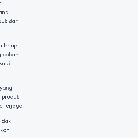
r
mana
duk dari
n tetap
ng bahan-
suai
 yang
n produk
 terjaga.
tidak
akan