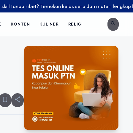
anpa ribet? Temukan kelas seru dan materi lengkap hanya di 
search
E
KONTEN
KULINER
RELIGI
bookmark_border
share