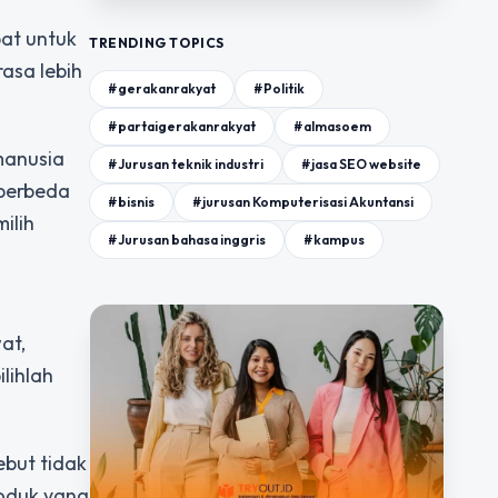
pat untuk
TRENDING TOPICS
asa lebih
#gerakanrakyat
#Politik
#partaigerakanrakyat
#almasoem
 manusia
#Jurusan teknik industri
#jasa SEO website
 berbeda
#bisnis
#jurusan Komputerisasi Akuntansi
ilih
#Jurusan bahasa inggris
#kampus
at,
lihlah
ebut tidak
roduk yang