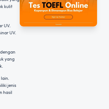
 kulit
ar UV.
sinar UV.
i dengan
uk yang
k.
lain.
ki jenis
 hasil