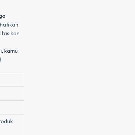
aga
rhatikan
ltasikan
i, kamu
t
roduk