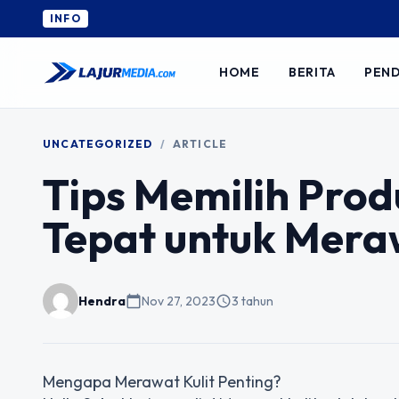
INFO
HOME
BERITA
PEND
UNCATEGORIZED
/
ARTICLE
Tips Memilih Pro
Tepat untuk Mera
Hendra
calendar_today
Nov 27, 2023
schedule
3 tahun
Mengapa Merawat Kulit Penting?