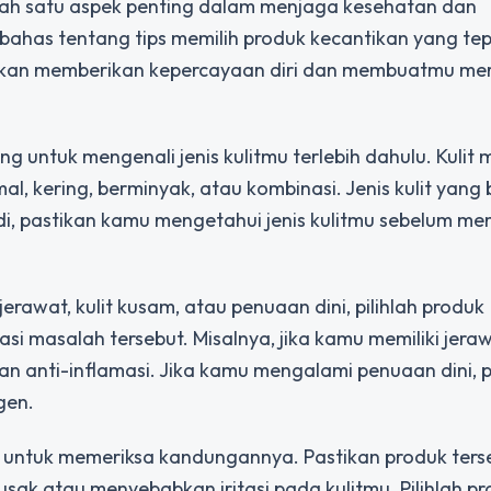
alah satu aspek penting dalam menjaga kesehatan dan
embahas tentang tips memilih produk kecantikan yang te
 akan memberikan kepercayaan diri dan membuatmu mer
g untuk mengenali jenis kulitmu terlebih dahulu. Kulit
l, kering, berminyak, atau kombinasi. Jenis kulit yang
, pastikan kamu mengetahui jenis kulitmu sebelum mem
jerawat, kulit kusam, atau penuaan dini, pilihlah produk
i masalah tersebut. Misalnya, jika kamu memiliki jeraw
n anti-inflamasi. Jika kamu mengalami penuaan dini, pi
gen.
 untuk memeriksa kandungannya. Pastikan produk ters
k atau menyebabkan iritasi pada kulitmu. Pilihlah p