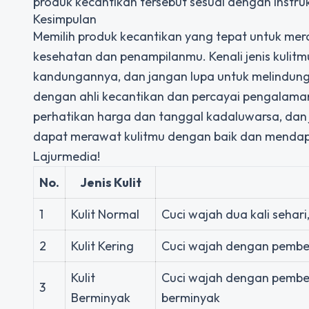
produk kecantikan tersebut sesuai dengan instru
Kesimpulan
Memilih produk kecantikan yang tepat untuk me
kesehatan dan penampilanmu. Kenali jenis kulitm
kandungannya, dan jangan lupa untuk melindungi 
dengan ahli kecantikan dan percayai pengalaman
perhatikan harga dan tanggal kadaluwarsa, dan 
dapat merawat kulitmu dengan baik dan mendap
Lajurmedia!
No.
Jenis Kulit
1
Kulit Normal
Cuci wajah dua kali sehar
2
Kulit Kering
Cuci wajah dengan pembe
Kulit
Cuci wajah dengan pember
3
Berminyak
berminyak