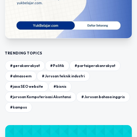
TRENDING TOPICS
#gerakanrakyat
#Politik
#partaigerakanrakyat
#almasoem
#Jurusan teknik industri
#jasa SEO website
#bisnis
#jurusan Komputerisasi Akuntansi
#Jurusan bahasa inggris
#kampus