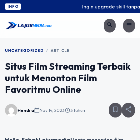
Ingin upgrade skill tanpa 
INFO
search
menu
UNCATEGORIZED
/
ARTICLE
Situs Film Streaming Terbaik
untuk Menonton Film
Favoritmu Online
bookmark_border
share
Hendra
calendar_today
Nov 14, 2023
schedule
3 tahun
Hello, Sobat Lajurmedia!
Ingin menonton film