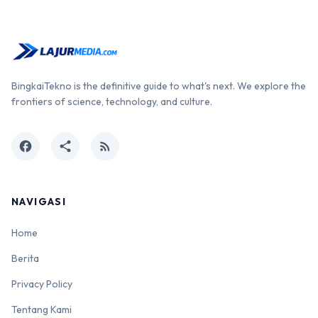
BingkaiTekno is the definitive guide to what's next. We explore the
frontiers of science, technology, and culture.
facebook
share
rss_feed
NAVIGASI
Home
Berita
Privacy Policy
Tentang Kami