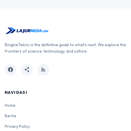
BingkaiTekno is the definitive guide to what's next. We explore the
frontiers of science, technology, and culture.
facebook
share
rss_feed
NAVIGASI
Home
Berita
Privacy Policy