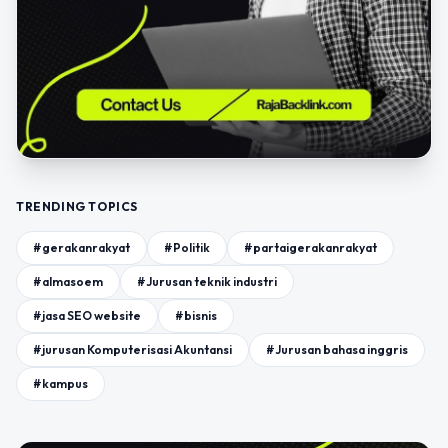
TRENDING TOPICS
#gerakanrakyat
#Politik
#partaigerakanrakyat
#almasoem
#Jurusan teknik industri
#jasa SEO website
#bisnis
#jurusan Komputerisasi Akuntansi
#Jurusan bahasa inggris
#kampus