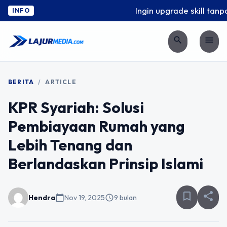
Ingin upgrade skill tanpa 
INFO
search
menu
BERITA
/
ARTICLE
KPR Syariah: Solusi
Pembiayaan Rumah yang
Lebih Tenang dan
Berlandaskan Prinsip Islami
bookmark_border
share
Hendra
calendar_today
Nov 19, 2025
schedule
9 bulan