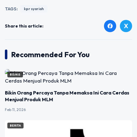
TAGS:
kpr syariah
X
facebook
Share this article:
Recommended For You
BISNIS
Bikin Orang Percaya Tanpa Memaksa Ini Cara Cerdas
Menjual Produk MLM
Feb 11, 2026
BERITA