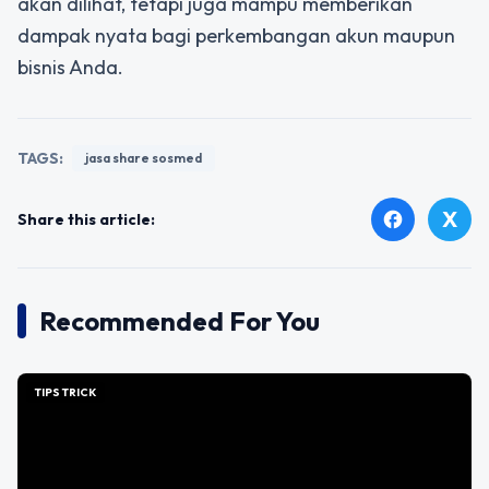
akan dilihat, tetapi juga mampu memberikan
dampak nyata bagi perkembangan akun maupun
bisnis Anda.
TAGS:
jasa share sosmed
X
facebook
Share this article:
Recommended For You
TIPS TRICK