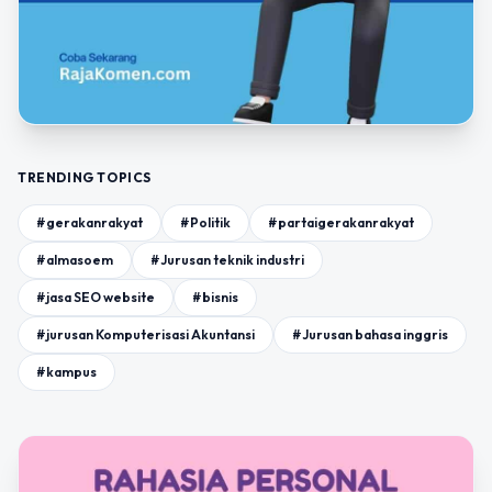
TRENDING TOPICS
#gerakanrakyat
#Politik
#partaigerakanrakyat
#almasoem
#Jurusan teknik industri
#jasa SEO website
#bisnis
#jurusan Komputerisasi Akuntansi
#Jurusan bahasa inggris
#kampus