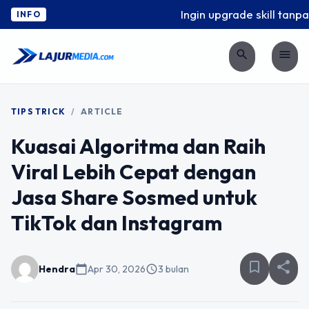
Ingin upgrade skill tanpa r
INFO
search
menu
TIPS TRICK
/
ARTICLE
Kuasai Algoritma dan Raih
Viral Lebih Cepat dengan
Jasa Share Sosmed untuk
TikTok dan Instagram
bookmark_border
share
Hendra
calendar_today
Apr 30, 2026
schedule
3 bulan