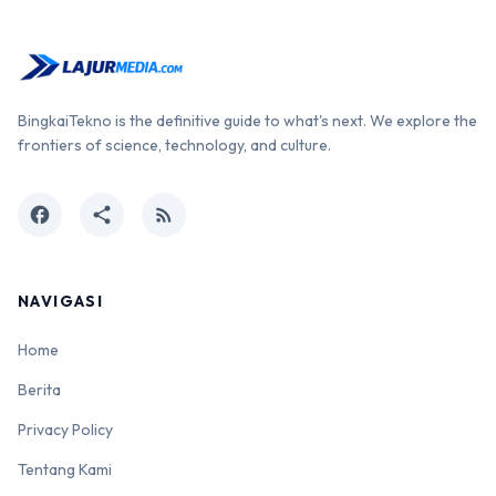
BingkaiTekno is the definitive guide to what's next. We explore the
frontiers of science, technology, and culture.
facebook
share
rss_feed
NAVIGASI
Home
Berita
Privacy Policy
Tentang Kami