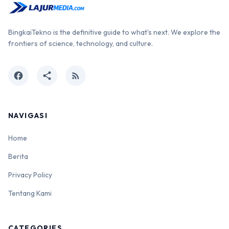
BingkaiTekno is the definitive guide to what's next. We explore the
frontiers of science, technology, and culture.
facebook
share
rss_feed
NAVIGASI
Home
Berita
Privacy Policy
Tentang Kami
CATEGORIES