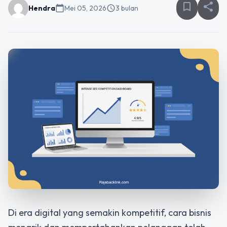
bookmark_border
share
Hendra
calendar_today
Mei 05, 2026
schedule
3 bulan
Di era digital yang semakin kompetitif, cara bisnis