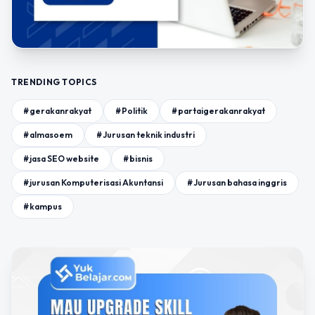
TRENDING TOPICS
#gerakanrakyat
#Politik
#partaigerakanrakyat
#almasoem
#Jurusan teknik industri
#jasa SEO website
#bisnis
#jurusan Komputerisasi Akuntansi
#Jurusan bahasa inggris
#kampus