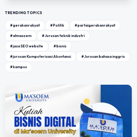
TRENDING TOPICS
#gerakanrakyat
#Politik
#partaigerakanrakyat
#almasoem
#Jurusan teknik industri
#jasa SEO website
#bisnis
#jurusan Komputerisasi Akuntansi
#Jurusan bahasa inggris
#kampus