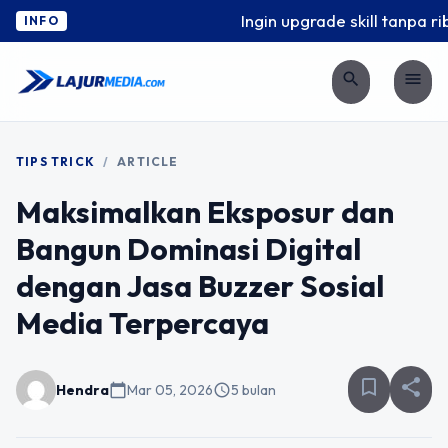
Ingin upgrade skill tanpa ribe
INFO
search
menu
TIPS TRICK
/
ARTICLE
Maksimalkan Eksposur dan
Bangun Dominasi Digital
dengan Jasa Buzzer Sosial
Media Terpercaya
bookmark_border
share
Hendra
calendar_today
Mar 05, 2026
schedule
5 bulan