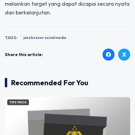
melainkan target yang dapat dicapai secara nyata
dan berkelanjutan.
TAGS:
jasa buzzer sosial media
X
facebook
Share this article:
Recommended For You
TIPS TRICK