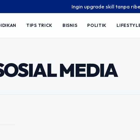
Ingin upgrade skill tanpa ribet? 
IDIKAN
TIPS TRICK
BISNIS
POLITIK
LIFESTYL
ur dan Bangun
gan Jasa Buzzer
aya
SOSIAL MEDIA
hatian publik adalah aset yang sangat
 publik, hingga organisasi berlomba-