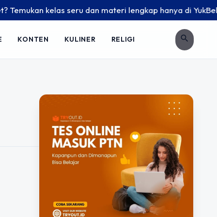
Temukan kelas seru dan materi lengkap hanya di YukBelajar.c
search
E
KONTEN
KULINER
RELIGI