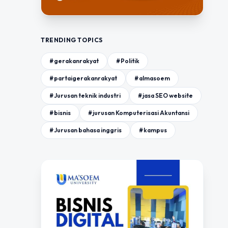
TRENDING TOPICS
#gerakanrakyat
#Politik
#partaigerakanrakyat
#almasoem
#Jurusan teknik industri
#jasa SEO website
#bisnis
#jurusan Komputerisasi Akuntansi
#Jurusan bahasa inggris
#kampus