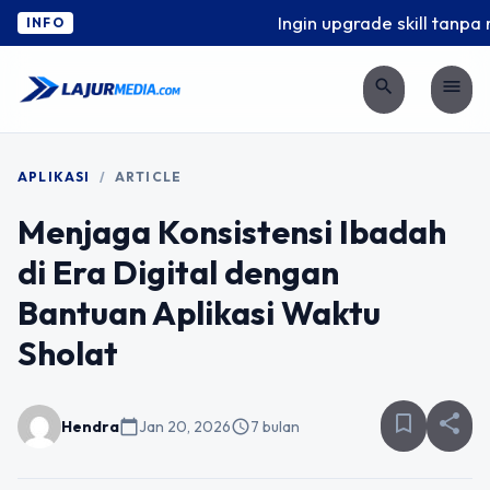
Ingin upgrade skill tanpa ri
INFO
search
menu
APLIKASI
/
ARTICLE
Menjaga Konsistensi Ibadah
di Era Digital dengan
Bantuan Aplikasi Waktu
Sholat
bookmark_border
share
Hendra
calendar_today
Jan 20, 2026
schedule
7 bulan