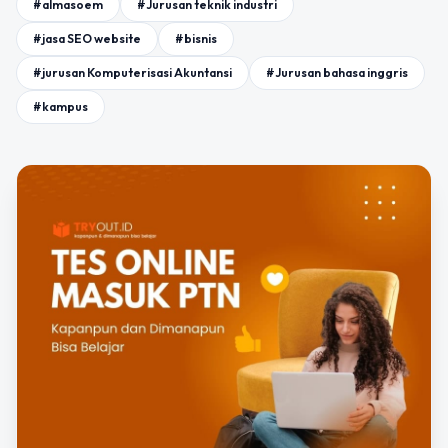
#almasoem
#Jurusan teknik industri
#jasa SEO website
#bisnis
#jurusan Komputerisasi Akuntansi
#Jurusan bahasa inggris
#kampus