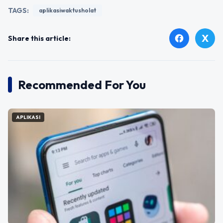
TAGS:
aplikasiwaktusholat
X
facebook
Share this article:
Recommended For You
APLIKASI