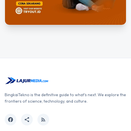
BingkaiTekno is the definitive guide to what's next. We explore the
frontiers of science, technology, and culture.
facebook
share
rss_feed