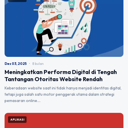
Des 03, 2025
•
8 bulan
Meningkatkan Performa Digital di Tengah
Tantangan Otoritas Website Rendah
Keberadaan website saat ini tidak hanya menjadi identitas digital,
tetapi juga salah satu motor penggerak utama dalam strategi
pemasaran online.…
APLIKASI