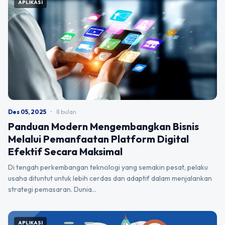
APLIKASI
Des 05, 2025
•
8 bulan
Panduan Modern Mengembangkan Bisnis
Melalui Pemanfaatan Platform Digital
Efektif Secara Maksimal
Di tengah perkembangan teknologi yang semakin pesat, pelaku
usaha dituntut untuk lebih cerdas dan adaptif dalam menjalankan
strategi pemasaran. Dunia…
APLIKASI