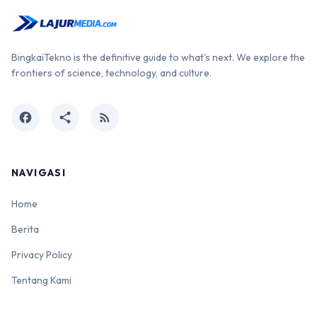
BingkaiTekno is the definitive guide to what's next. We explore the
frontiers of science, technology, and culture.
facebook
share
rss_feed
NAVIGASI
Home
Berita
Privacy Policy
Tentang Kami