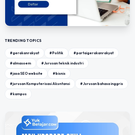
TRENDING TOPICS
#gerakanrakyat
#Politik
#partaigerakanrakyat
#almasoem
#Jurusan teknik industri
#jasa SEO website
#bisnis
#jurusan Komputerisasi Akuntansi
#Jurusan bahasa inggris
#kampus