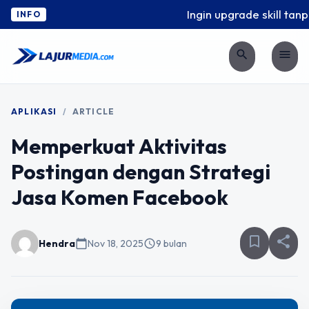
Ingin upgrade skill tanpa
INFO
search
menu
APLIKASI
/
ARTICLE
Memperkuat Aktivitas
Postingan dengan Strategi
Jasa Komen Facebook
bookmark_border
share
Hendra
calendar_today
Nov 18, 2025
schedule
9 bulan