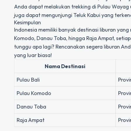
Anda dapat melakukan trekking di Pulau Wayag u
juga dapat mengunjungi Teluk Kabui yang terkenal
Kesimpulan
Indonesia memiliki banyak destinasi liburan yang 
Komodo, Danau Toba, hingga Raja Ampat, setiap 
tunggu apa lagi? Rencanakan segera liburan Anda
yang luar biasa!
Nama Destinasi
Pulau Bali
Provi
Pulau Komodo
Provi
Danau Toba
Provi
Raja Ampat
Provi