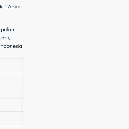
kit. Anda
, pulau
Jadi,
 Indonesia