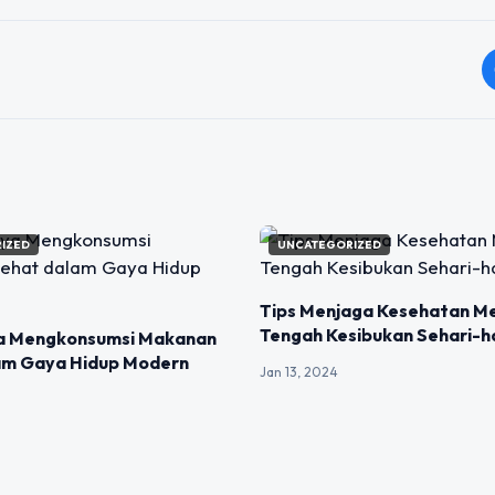
IZED
UNCATEGORIZED
Tips Menjaga Kesehatan Me
Tengah Kesibukan Sehari-h
a Mengkonsumsi Makanan
am Gaya Hidup Modern
Jan 13, 2024