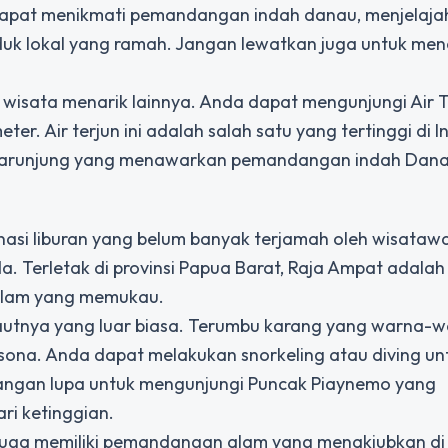
dapat menikmati pemandangan indah danau, menjelajah
uduk lokal yang ramah. Jangan lewatkan juga untuk me
i wisata menarik lainnya. Anda dapat mengunjungi Air T
eter. Air terjun ini adalah salah satu yang tertinggi di 
arjarunjung yang menawarkan pemandangan indah Dan
inasi liburan yang belum banyak terjamah oleh wisata
. Terletak di provinsi Papua Barat, Raja Ampat adala
 alam yang memukau.
utnya yang luar biasa. Terumbu karang yang warna-w
ona. Anda dapat melakukan snorkeling atau diving un
Jangan lupa untuk mengunjungi Puncak Piaynemo yang
i ketinggian.
juga memiliki pemandangan alam yang menakjubkan di 