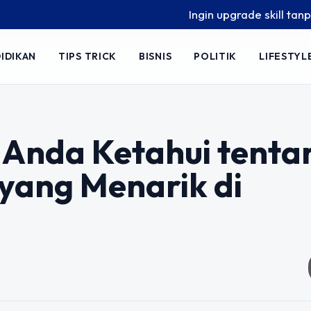
Ingin upgrade skill tanpa ribet
IDIKAN
TIPS TRICK
BISNIS
POLITIK
LIFESTYL
 Anda Ketahui tenta
 yang Menarik di