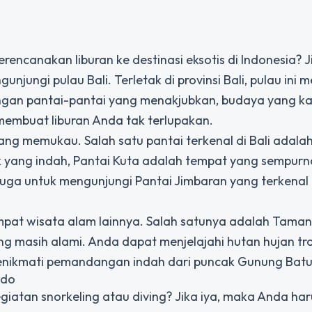
ncanakan liburan ke destinasi eksotis di Indonesia? Ji
ngi pulau Bali. Terletak di provinsi Bali, pulau ini 
 Dengan pantai-pantai yang menakjubkan, budaya yang k
 membuat liburan Anda tak terlupakan.
ng memukau. Salah satu pantai terkenal di Bali adalah
k yang indah, Pantai Kuta adalah tempat yang sempurn
juga untuk mengunjungi Pantai Jimbaran yang terkena
empat wisata alam lainnya. Salah satunya adalah Taman
 masih alami. Anda dapat menjelajahi hutan hujan tro
menikmati pemandangan indah dari puncak Gunung Batu
odo
giatan snorkeling atau diving? Jika iya, maka Anda har