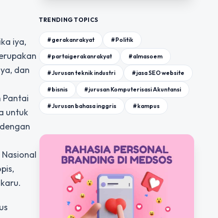
TRENDING TOPICS
ka iya,
#gerakanrakyat
#Politik
merupakan
#partaigerakanrakyat
#almasoem
aya, dan
#Jurusan teknik industri
#jasa SEO website
#bisnis
#jurusan Komputerisasi Akuntansi
 Pantai
#Jurusan bahasa inggris
#kampus
a untuk
l dengan
 Nasional
pis,
karu.
us