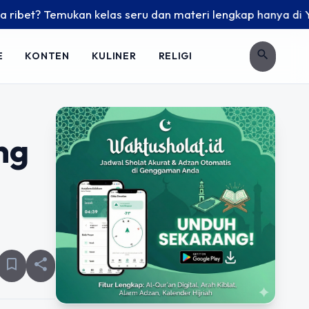
? Temukan kelas seru dan materi lengkap hanya di YukBelajar
search
E
KONTEN
KULINER
RELIGI
ng
bookmark_border
share