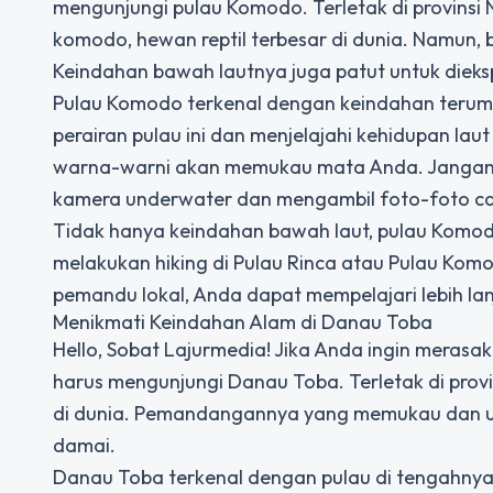
mengunjungi pulau Komodo. Terletak di provinsi 
komodo, hewan reptil terbesar di dunia. Namun,
Keindahan bawah lautnya juga patut untuk dieksp
Pulau Komodo terkenal dengan keindahan teru
perairan pulau ini dan menjelajahi kehidupan la
warna-warni akan memukau mata Anda. Jangan
kamera underwater dan mengambil foto-foto can
Tidak hanya keindahan bawah laut, pulau Komo
melakukan hiking di Pulau Rinca atau Pulau Ko
pemandu lokal, Anda dapat mempelajari lebih la
Menikmati Keindahan Alam di Danau Toba
Hello, Sobat Lajurmedia! Jika Anda ingin mera
harus mengunjungi Danau Toba. Terletak di prov
di dunia. Pemandangannya yang memukau dan u
damai.
Danau Toba terkenal dengan pulau di tengahnya y