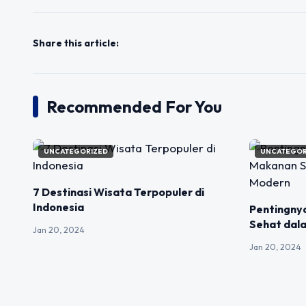
Share this article:
Recommended For You
UNCATEGORIZED
UNCATEGOR
7 Destinasi Wisata Terpopuler di
Indonesia
Pentingny
Sehat dal
Jan 20, 2024
Jan 20, 2024