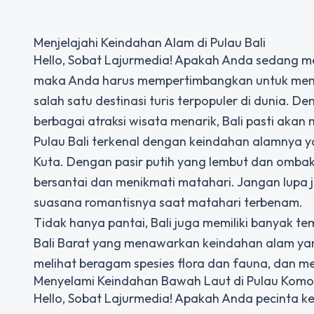
Menjelajahi Keindahan Alam di Pulau Bali
Hello, Sobat Lajurmedia! Apakah Anda sedang mere
maka Anda harus mempertimbangkan untuk mengunju
salah satu destinasi turis terpopuler di dunia.
berbagai atraksi wisata menarik, Bali pasti akan
Pulau Bali terkenal dengan keindahan alamnya ya
Kuta. Dengan pasir putih yang lembut dan omba
bersantai dan menikmati matahari. Jangan lupa 
suasana romantisnya saat matahari terbenam.
Tidak hanya pantai, Bali juga memiliki banyak t
Bali Barat yang menawarkan keindahan alam yang
melihat beragam spesies flora dan fauna, dan 
Menyelami Keindahan Bawah Laut di Pulau Kom
Hello, Sobat Lajurmedia! Apakah Anda pecinta ke