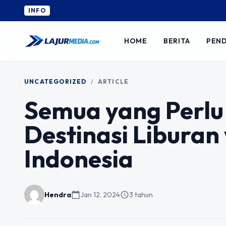
INFO
HOME
BERITA
PEND
UNCATEGORIZED
/
ARTICLE
Semua yang Perlu
Destinasi Liburan
Indonesia
Hendra
calendar_today
Jan 12, 2024
schedule
3 tahun