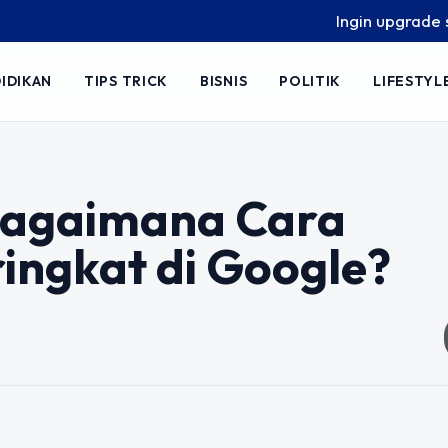
Ingin upgrade skill ta
IDIKAN
TIPS TRICK
BISNIS
POLITIK
LIFESTYL
Bagaimana Cara
ingkat di Google?