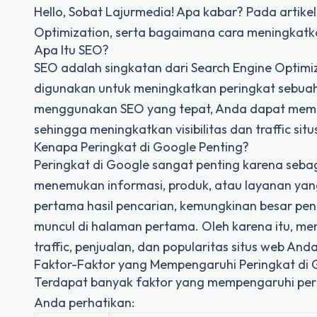
Hello, Sobat Lajurmedia! Apa kabar? Pada artikel
Optimization, serta bagaimana cara meningkatkan
Apa Itu SEO?
SEO adalah singkatan dari Search Engine Optimi
digunakan untuk meningkatkan peringkat sebuah 
menggunakan SEO yang tepat, Anda dapat membu
sehingga meningkatkan visibilitas dan traffic sit
Kenapa Peringkat di Google Penting?
Peringkat di Google sangat penting karena seb
menemukan informasi, produk, atau layanan yang
pertama hasil pencarian, kemungkinan besar pe
muncul di halaman pertama. Oleh karena itu, m
traffic, penjualan, dan popularitas situs web Anda
Faktor-Faktor yang Mempengaruhi Peringkat di 
Terdapat banyak faktor yang mempengaruhi peri
Anda perhatikan: