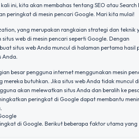
 kali ini, kita akan membahas tentang SEO atau Search
 peringkat di mesin pencari Google. Mari kita mulai!
zation, yang merupakan rangkaian strategi dan teknik 
situs web di mesin pencari seperti Google. Dengan
at situs web Anda muncul di halaman pertama hasil p
us Anda.
agian besar pengguna internet menggunakan mesin penc
 mereka butuhkan. Jika situs web Anda tidak muncul 
ngguna akan melewatkan situs Anda dan beralih ke pes
eningkatkan peringkat di Google dapat membantu men
.
Google
ngkat di Google. Berikut beberapa faktor utama yang 