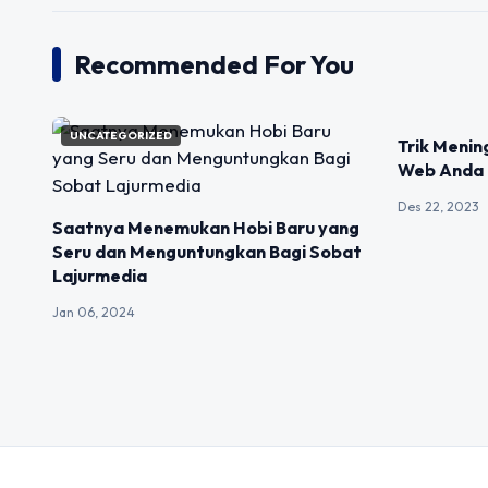
Recommended For You
UNCATEGORIZED
UNCATEGOR
Trik Menin
Web Anda 
Des 22, 2023
Saatnya Menemukan Hobi Baru yang
Seru dan Menguntungkan Bagi Sobat
Lajurmedia
Jan 06, 2024