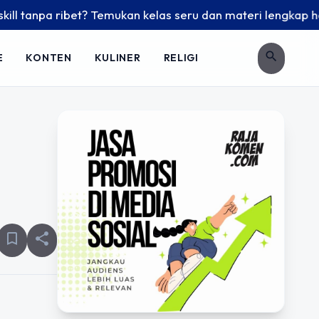
npa ribet? Temukan kelas seru dan materi lengkap hanya di Y
search
E
KONTEN
KULINER
RELIGI
bookmark_border
share