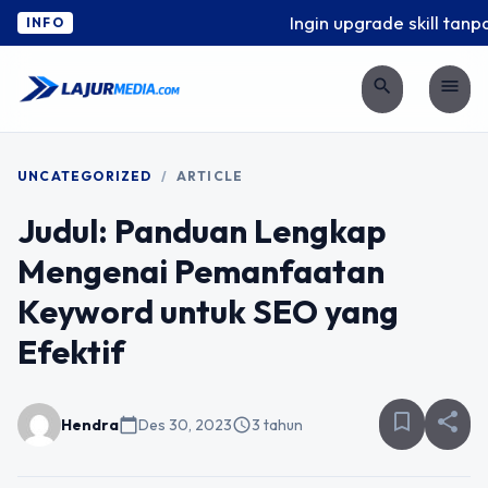
Ingin upgrade skill tanpa
INFO
search
menu
UNCATEGORIZED
/
ARTICLE
Judul: Panduan Lengkap
Mengenai Pemanfaatan
Keyword untuk SEO yang
Efektif
bookmark_border
share
Hendra
calendar_today
Des 30, 2023
schedule
3 tahun