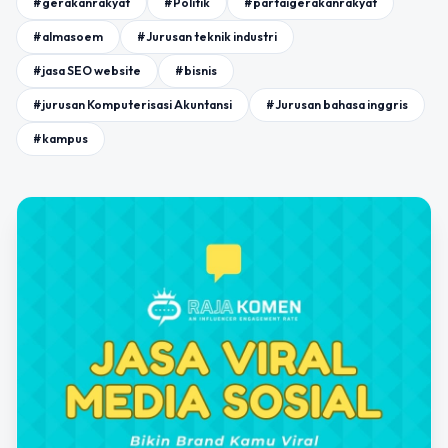
#gerakanrakyat
#Politik
#partaigerakanrakyat
#almasoem
#Jurusan teknik industri
#jasa SEO website
#bisnis
#jurusan Komputerisasi Akuntansi
#Jurusan bahasa inggris
#kampus