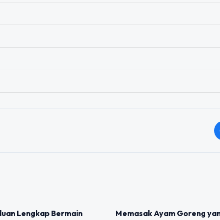
IZED
UNCATEGORIZED
nduan Lengkap Bermain
Memasak Ayam Goreng yan