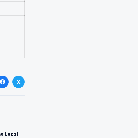
X
facebook
g Lezat