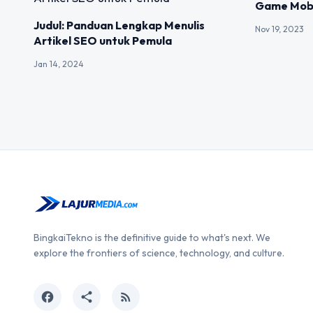
Game Mobi
Judul: Panduan Lengkap Menulis
Nov 19, 2023
Artikel SEO untuk Pemula
Jan 14, 2024
BingkaiTekno is the definitive guide to what's next. We
explore the frontiers of science, technology, and culture.
facebook
share
rss_feed