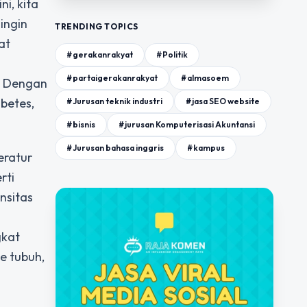
i, kita
ingin
TRENDING TOPICS
at
#gerakanrakyat
#Politik
#partaigerakanrakyat
#almasoem
a. Dengan
abetes,
#Jurusan teknik industri
#jasa SEO website
#bisnis
#jurusan Komputerisasi Akuntansi
#Jurusan bahasa inggris
#kampus
eratur
rti
nsitas
gkat
e tubuh,