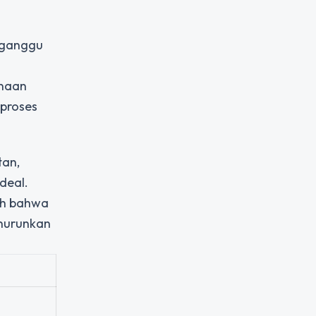
ngganggu
unaan
 proses
tan,
deal.
lah bahwa
nurunkan