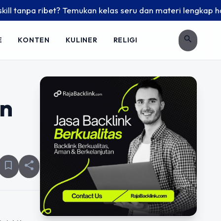
npa ribet? Temukan kelas seru dan materi lengkap hanya di Y
search
E
KONTEN
KULINER
RELIGI
an
bookmark_border
share