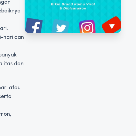
ngan
ebaiknya
ari.
i-hari dan
 banyak
litas dan
hari atau
serta
emon,